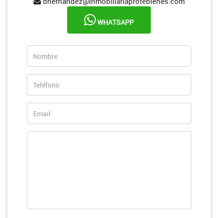
dhernandez@inmobiliariaprotebienes.com
WHATSAPP