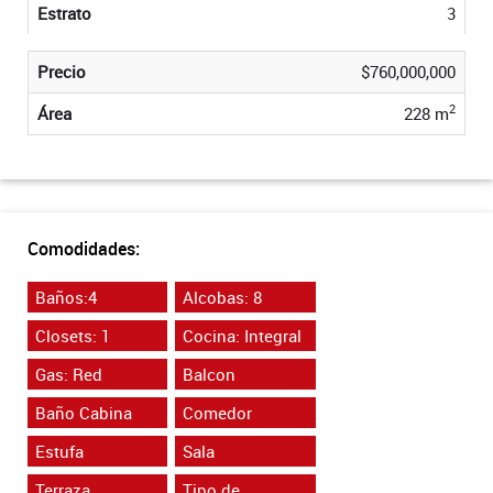
Estrato
3
Precio
$760,000,000
2
Área
228 m
Comodidades:
Baños:4
Alcobas: 8
Closets: 1
Cocina: Integral
Gas: Red
Balcon
Baño Cabina
Comedor
Estufa
Sala
Terraza
Tipo de